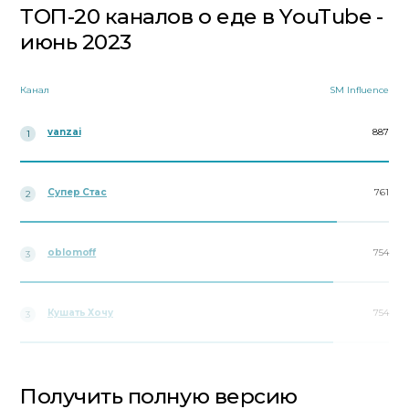
ТОП-20 каналов о еде в YouTube -
июнь 2023
Канал
SM Influence
vanzai
887
1
Супер Стас
761
2
oblomoff
754
3
Кушать Хочу
754
3
Получить полную версию