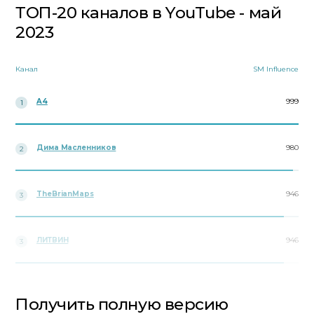
ТОП-20 каналов в YouTube - май
2023
Канал
SM Influence
A4
999
1
Дима Масленников
980
2
TheBrianMaps
946
3
ЛИТВИН
946
3
Получить полную версию