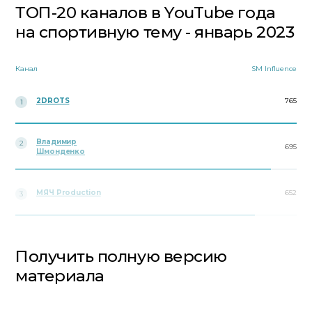
ТОП-20 каналов в YouTube года
на спортивную тему - январь 2023
Канал
SM Influence
2DROTS
765
1
Владимир
2
695
Шмонденко
МЯЧ Production
652
3
Получить полную версию
материала