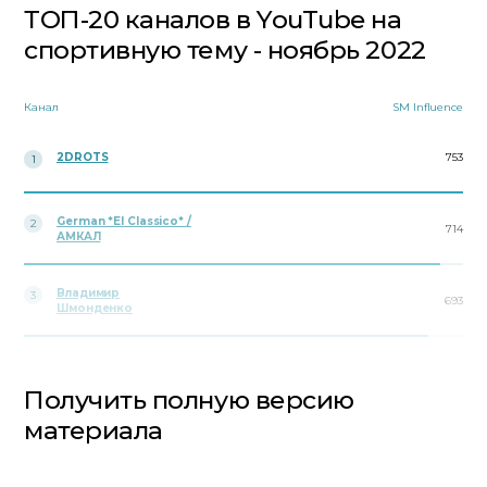
ТОП-20 каналов в YouTube на
спортивную тему - ноябрь 2022
Канал
SM Influence
2DROTS
753
1
German *El Classico* /
2
714
АМКАЛ
Владимир
3
693
Шмонденко
Получить полную версию
материала