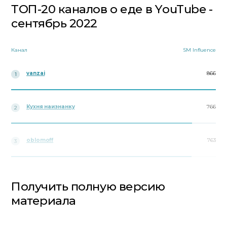
ТОП-20 каналов о еде в YouTube -
сентябрь 2022
Канал
SM Influence
vanzai
866
1
Кухня наизнанку
766
2
oblomoff
763
3
Получить полную версию
материала