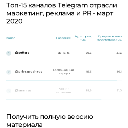
Топ-15 каналов Telegram отрасли
маркетинг, реклама и PR - март
2020
Аудитория,
Среднее кол-во
Канал
Название
тыс.
просмотров, тыс.
@setters
SETTERS
69,6
37,6
1
Беспощадный
@prbezposhady
85,5
36,1
2
пиарщик
Русский
@smmrus
88,9
31,0
3
маркетинг
Получить полную версию
материала