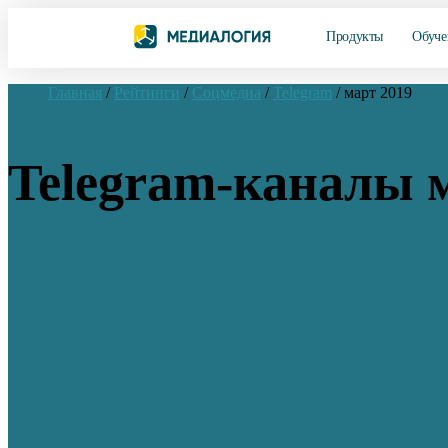
Продукты
Обуче
Главная
/
Рейтинги
/
Соцмедиа
/
Telegram
/
март 2019
Telegram-каналы 