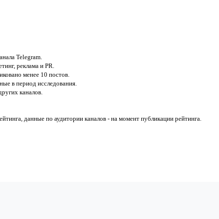
анала Telegram.
тинг, реклама и PR.
иковано менее 10 постов.
ные в период исследования.
ругих каналов.
йтинга, данные по аудитории каналов - на момент публикации рейтинга.