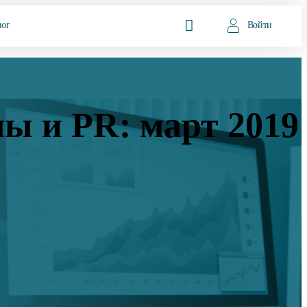
лог
Войти
ы и PR: март 2019