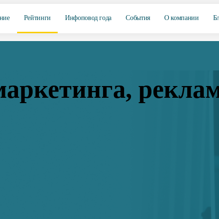
ние
Рейтинги
Инфоповод года
События
О компании
Б
маркетинга, реклам