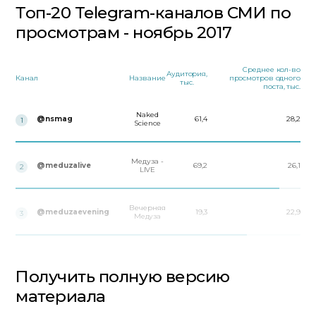
Топ-20 Telegram-каналов СМИ по
просмотрам - ноябрь 2017
Среднее кол-во
Аудитория,
Канал
Название
просмотров одного
тыс.
поста, тыс.
Naked
@nsmag
61,4
28,2
1
Science
Медуза -
@meduzalive
69,2
26,1
2
LIVE
Вечерняя
@meduzaevening
19,3
22,9
3
Медуза
Получить полную версию
материала