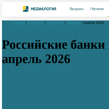
Продукты
Обучение
Главная
/
Рейтинги
/
Соцмедиа
/
Telegram
/
апрель 2026
Российские банки 
апрель 2026