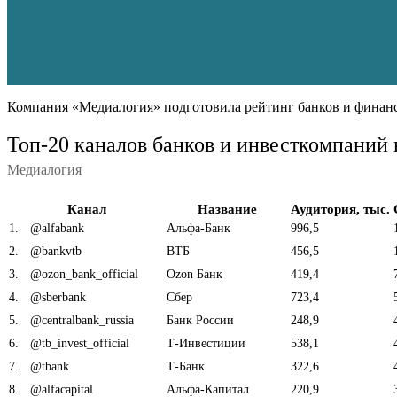
Компания «Медиалогия» подготовила рейтинг банков и финанс
Топ-20 каналов банков и инвесткомпаний 
Медиалогия
Канал
Название
Аудитория, тыс.
1
.
@alfabank
Альфа-Банк
996,5
2
.
@bankvtb
ВТБ
456,5
3
.
@ozon_bank_official
Ozon Банк
419,4
4
.
@sberbank
Сбер
723,4
5
.
@centralbank_russia
Банк России
248,9
6
.
@tb_invest_official
Т-Инвестиции
538,1
7
.
@tbank
Т-Банк
322,6
8
.
@alfacapital
Альфа-Капитал
220,9