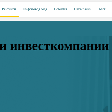
Рейтинги
Инфоповод года
События
О компании
Блог
и инвесткомпании 