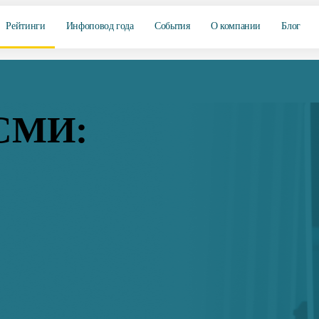
Рейтинги
Инфоповод года
События
О компании
Блог
 СМИ: