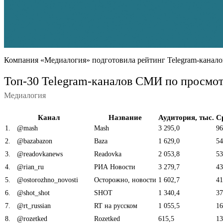
Компания «Медиалогия» подготовила рейтинг Telegram-канало
Топ-30 Telegram-каналов СМИ по просмот
Медиалогия
Канал
Название
Аудитория, тыс.
С
1
.
@mash
Mash
3 295,0
96
2
.
@bazabazon
Baza
1 629,0
54
3
.
@readovkanews
Readovka
2 053,8
53
4
.
@rian_ru
РИА Новости
3 279,7
43
5
.
@ostorozhno_novosti
Осторожно, новости
1 602,7
41
6
.
@shot_shot
SHOT
1 340,4
37
7
.
@rt_russian
RT на русском
1 055,5
16
8
.
@rozetked
Rozetked
615,5
13