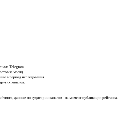
анала Telegram.
стов за месяц.
ные в период исследования.
ругих каналов.
йтинга, данные по аудитории каналов - на момент публикации рейтинга.