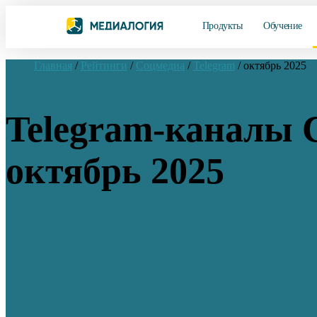
Продукты
Обучение
Главная
/
Рейтинги
/
Соцмедиа
/
Telegram
/
октябрь 2025
Telegram-каналы
октябрь 2025