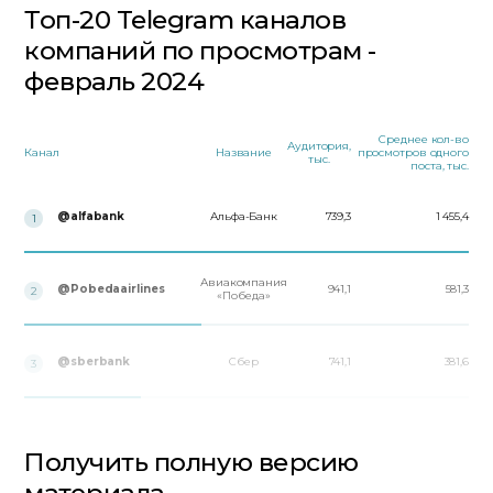
Топ-20 Telegram каналов
компаний по просмотрам -
февраль 2024
Среднее кол-во
Аудитория,
Канал
Название
просмотров одного
тыс.
поста, тыс.
@alfabank
Альфа-Банк
739,3
1 455,4
1
Авиакомпания
@Pobedaairlines
941,1
581,3
2
«Победа»
@sberbank
Сбер
741,1
381,6
3
Получить полную версию