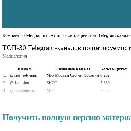
Компания «Медиалогия» подготовила рейтинг Telegram-канал
ТОП-30 Telegram-каналов по цитируемост
Медиалогия
Канал
Название канала
Кол-во цитат
1
.
@mos_sobyanin
Мэр Москвы Сергей Собянин
8 202
2
.
@shot_shot
SHOT
7 339
3
.
@breakingmash
Mash
7 282
Получить полную версию матери