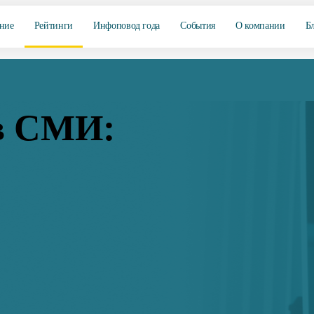
ние
Рейтинги
Инфоповод года
События
О компании
Б
в СМИ: