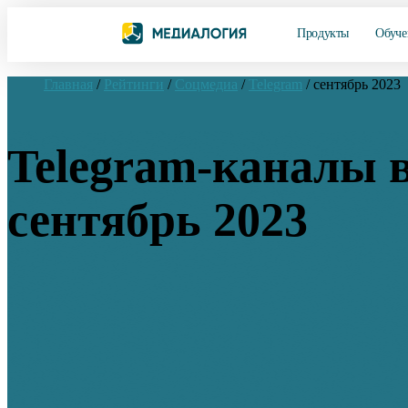
Продукты
Обуче
Главная
/
Рейтинги
/
Соцмедиа
/
Telegram
/
сентябрь 2023
Telegram-каналы 
сентябрь 2023