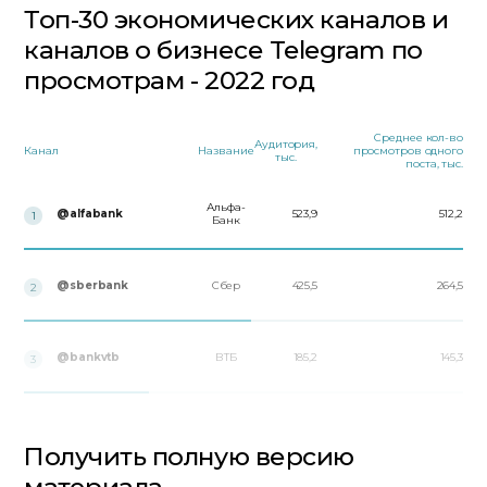
Топ-30 экономических каналов и
каналов о бизнесе Telegram по
просмотрам - 2022 год
Среднее кол-во
Аудитория,
Канал
Название
просмотров одного
тыс.
поста, тыс.
Альфа-
@alfabank
523,9
512,2
1
Банк
@sberbank
Сбер
425,5
264,5
2
@bankvtb
ВТБ
185,2
145,3
3
Получить полную версию