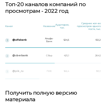
Топ-20 каналов компаний по
просмотрам - 2022 год
Среднее кол-во
Аудитория,
Канал
Название
просмотров одного
тыс.
поста, тыс.
Альфа-
@alfabank
524,5
512,2
1
Банк
@sberbank
Сбер
425,1
264,5
2
@pik_ru
ПИК
166,4
183,1
3
Получить полную версию
материала