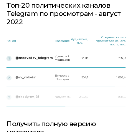
Топ-20 политических каналов
Telegram по просмотрам - август
2022
Среднее кол-во
Аудитория,
Канал
Название
просмотров одного
тыс.
поста, тыс.
Дмитрий
@medvedev_telegram
741,8
1 797,0
1
Медведев
Вячеслав
@vv_volodin
504,1
1 636,4
2
Володин
@rkadyrov_95
Kadyrov_95
2 537,5
888,6
3
Получить полную версию