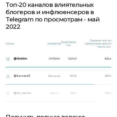
Топ-20 каналов влиятельных
блогеров и инфлюенсеров в
Telegram по просмотрам - май
2022
Среднее кол-во
Аудитория,
Канал
Название
просмотров одного
тыс.
поста, тыс.
@litvintm
ЛИТВИН
1 604,9
828,4
1
@karnava1l
Karna.val
570,9
697,4
2
@its_mamix
Mamix
708,1
691,4
3