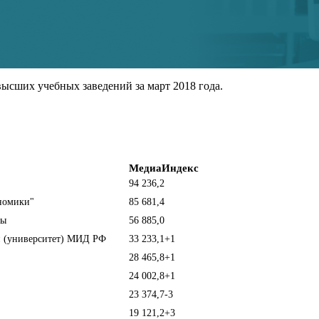
ысших учебных заведений за март 2018 года.
МедиаИндекс
94 236,2
номики"
85 681,4
бы
56 885,0
й (университет) МИД РФ
33 233,1
+1
28 465,8
+1
24 002,8
+1
23 374,7
-3
19 121,2
+3