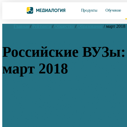
Продукты
Обучение
Главная
/
Рейтинги
/
Общество
/
Образование
/
март 2018
Российские ВУЗы:
март 2018