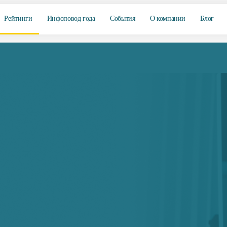
Рейтинги
Инфоповод года
События
О компании
Блог