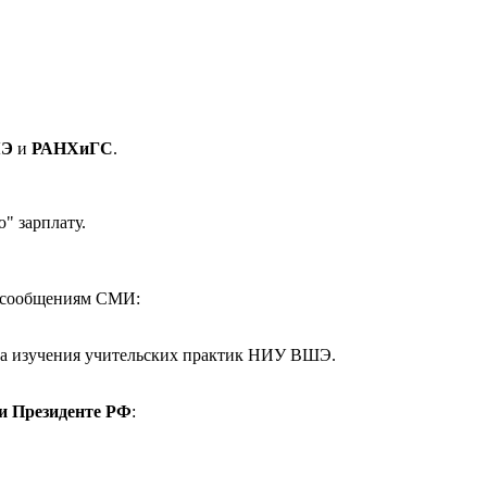
ШЭ
и
РАНХиГС
.
" зарплату.
 сообщениям СМИ:
тра изучения учительских практик НИУ ВШЭ.
ри Президенте РФ
: