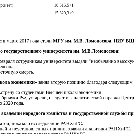
рситет)
18 516,5
+1
15 329,3
+9
 в марте 2017 года стали
МГУ им. М.В. Ломоносова
,
НИУ В
о государственного университета им. М.В.Ломоносова
:
евраля сотрудникам университета выдали "необычайно высокую
елеона".
еточную смерть.
кола экономики»
занял вторую позицию благодаря следующим
встречу со студентами Высшей школы экономики.
обрнауки РФ, устарели, следует из аналитической справки Цен
 2020 года.
 академии народного хозяйства и государственной службы п
латой, показало исследование РАНХиГС.
лезней и неустановленных причин, заявили аналитики РАНХиГС.