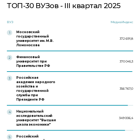
ТОП-30 ВУЗов - III квартал 2025
ВУЗ
МедиаИндекс
Московский
1
государственный
372 691,8
университет им. М.В.
Ломоносова
Финансовый
2
университет при
370 045,3
Правительстве РФ
Российская
3
академия народного
хозяйства и
356 767,0
государственной
службы при
Президенте РФ
Национальный
4
исследовательский
349 006,4
университет "Высшая
школа экономики"
Российский
5