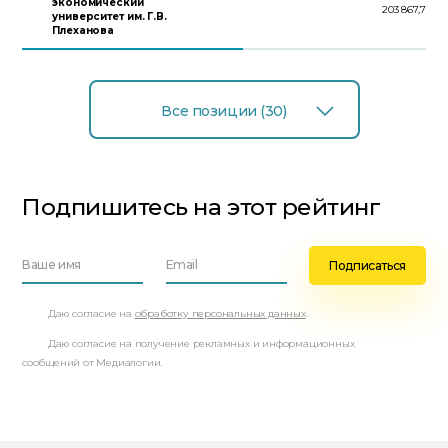
экономический
203 867,7
университет им. Г.В.
Плеханова
Все позиции (30)
Подпишитесь на этот рейтинг
Даю согласие на
обработку персональных данных
.
Даю согласие на получение рекламных и информационных
сообщений от Медиалогии.