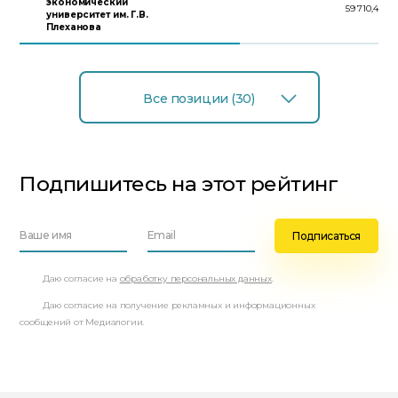
экономический
59 710,4
университет им. Г.В.
Плеханова
Все позиции (30)
Подпишитесь на этот рейтинг
Даю согласие на
обработку персональных данных
.
Даю согласие на получение рекламных и информационных
сообщений от Медиалогии.