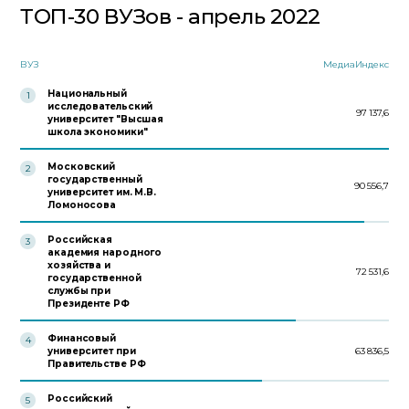
ТОП-30 ВУЗов - апрель 2022
ВУЗ
МедиаИндекс
Национальный
1
исследовательский
97 137,6
университет "Высшая
школа экономики"
Московский
2
государственный
90 556,7
университет им. М.В.
Ломоносова
Российская
3
академия народного
хозяйства и
72 531,6
государственной
службы при
Президенте РФ
Финансовый
4
университет при
63 836,5
Правительстве РФ
Российский
5