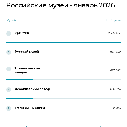
Российские музеи - январь 2026
Музей
СМ Индекс
Эрмитаж
2 732 661
1
Русский музей
984 659
2
Третьяковская
3
637 047
галерея
Исаакиевский собор
636 024
4
ГМИИ им. Пушкина
543 073
5