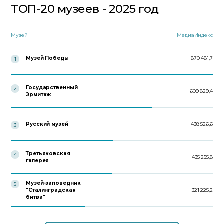
ТОП-20 музеев - 2025 год
Музей
МедиаИндекс
Музей Победы
870 481,7
1
Государственный
2
609 829,4
Эрмитаж
Русский музей
438 526,6
3
Третьяковская
4
435 255,8
галерея
Музей-заповедник
5
"Сталинградская
321 225,2
битва"