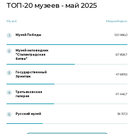
ТОП-20 музеев - май 2025
Музей
МедиаИндекс
Музей Победы
120 486,0
1
Музей-заповедник
2
"Сталинградская
67 858,7
битва"
Государственный
3
47 689,5
Эрмитаж
Третьяковская
4
47 446,7
галерея
Русский музей
36 157,3
5