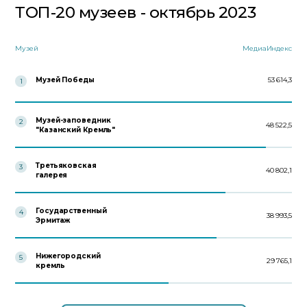
ТОП-20 музеев - октябрь 2023
Музей
МедиаИндекс
Музей Победы
53 614,3
1
Музей-заповедник
2
48 522,5
"Казанский Кремль"
Третьяковская
3
40 802,1
галерея
Государственный
4
38 993,5
Эрмитаж
Нижегородский
5
29 765,1
кремль