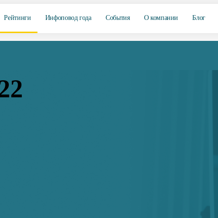
Рейтинги
Инфоповод года
События
О компании
Блог
22