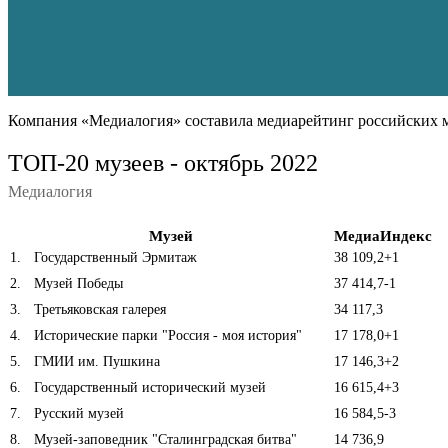
Компания «Медиалогия» составила медиарейтинг российских му
ТОП-20 музеев - октябрь 2022
Медиалогия
Музей
МедиаИндекс
1
.
Государственный Эрмитаж
38 109,2
+1
2
.
Музей Победы
37 414,7
-1
3
.
Третьяковская галерея
34 117,3
4
.
Исторические парки "Россия - моя история"
17 178,0
+1
5
.
ГМИИ им. Пушкина
17 146,3
+2
6
.
Государственный исторический музей
16 615,4
+3
7
.
Русский музей
16 584,5
-3
8
.
Музей-заповедник "Сталинградская битва"
14 736,9