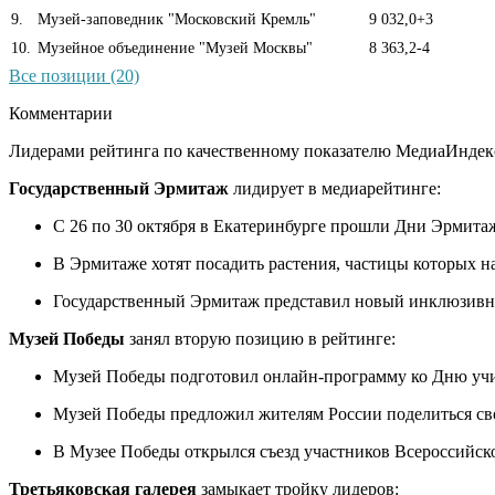
9
.
Музей-заповедник "Московский Кремль"
9 032,0
+3
10
.
Музейное объединение "Музей Москвы"
8 363,2
-4
Все позиции (20)
Комментарии
Лидерами рейтинга по качественному показателю МедиаИндекс
Государственный Эрмитаж
лидирует в медиарейтинге:
С 26 по 30 октября в Екатеринбурге прошли Дни Эрмита
В Эрмитаже хотят посадить растения, частицы которых на
Государственный Эрмитаж представил новый инклюзивн
Музей Победы
занял вторую позицию в рейтинге:
Музей Победы подготовил онлайн-программу ко Дню учи
Музей Победы предложил жителям России поделиться св
В Музее Победы открылся съезд участников Всероссийск
Третьяковская галерея
замыкает тройку лидеров: