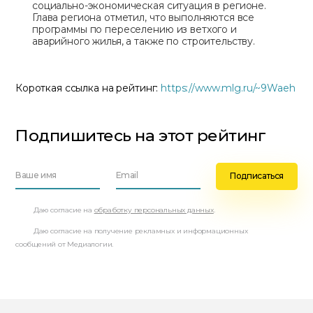
социально-экономическая ситуация в регионе.
Глава региона отметил, что выполняются все
программы по переселению из ветхого и
аварийного жилья, а также по строительству.
Короткая ссылка на рейтинг:
https://www.mlg.ru/~9Waeh
Подпишитесь на этот рейтинг
Даю согласие на
обработку персональных данных
.
Даю согласие на получение рекламных и информационных
сообщений от Медиалогии.