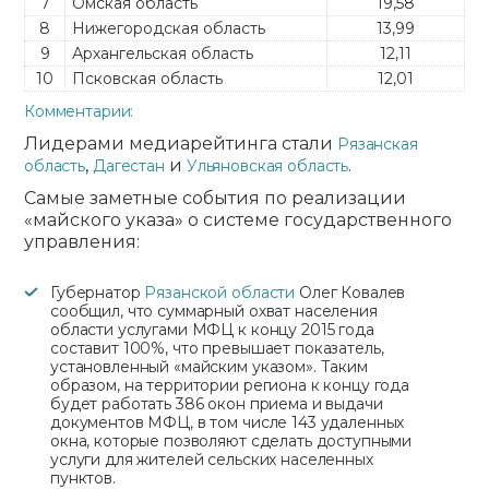
7
Омская область
19,58
8
Нижегородская область
13,99
9
Архангельская область
12,11
10
Псковская область
12,01
Комментарии:
Лидерами медиарейтинга стали
Рязанская
,
и
.
область
Дагестан
Ульяновская область
Самые заметные события по реализации
«майского указа» о системе государственного
управления:
Губернатор
Рязанской области
Олег Ковалев
сообщил, что суммарный охват населения
области услугами МФЦ к концу 2015 года
составит 100%, что превышает показатель,
установленный «майским указом». Таким
образом, на территории региона к концу года
будет работать 386 окон приема и выдачи
документов МФЦ, в том числе 143 удаленных
окна, которые позволяют сделать доступными
услуги для жителей сельских населенных
пунктов.