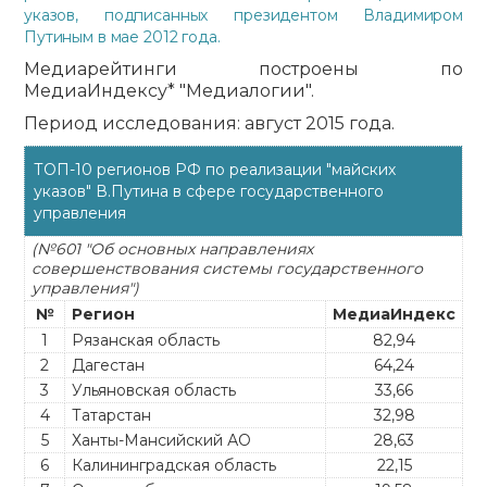
указов, подписанных президентом Владимиром
Путиным в мае 2012 года.
Медиарейтинги построены по
МедиаИндексу* "Медиалогии".
Период исследования: август 2015 года.
ТОП-10 регионов РФ по реализации "майских
указов" В.Путина в сфере государственного
управления
(№601 "Об основных направлениях
совершенствования системы государственного
управления")
№
Регион
МедиаИндекс
1
Рязанская область
82,94
2
Дагестан
64,24
3
Ульяновская область
33,66
4
Татарстан
32,98
5
Ханты-Мансийский АО
28,63
6
Калининградская область
22,15