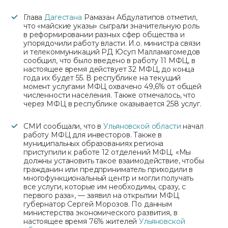
Глава
Дагестана
Рамазан Абдулатипов отметил,
что «майские указы» сыграли значительную роль
в реформировании разных сфер общества и
упорядочили работу власти. И.о. министра связи
и телекоммуникаций РД Юсуп Малламагомедов
сообщил, что было введено в работу 11 МФЦ, в
настоящее время действует 32 МФЦ, до конца
года их будет 55. В республике на текущий
момент услугами МФЦ охвачено 49,6% от общей
численности населения. Также отмечалось, что
через МФЦ в республике оказывается 258 услуг.
СМИ сообщали, что в
Ульяновской области
начал
работу МФЦ для инвесторов. Также в
муниципальных образованиях региона
приступили к работе 12 отделений МФЦ. «Мы
должны установить такое взаимодействие, чтобы
гражданин или предприниматель приходили в
многофункциональный центр и могли получать
все услуги, которые им необходимы, сразу, с
первого раза», — заявил на открытии МФЦ
губернатор Сергей Морозов. По данным
министерства экономического развития, в
настоящее время 76% жителей
Ульяновской