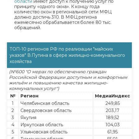
области
имеют доступ к получению услуг по
принципу «одного окна». К концу года
количество окон в региональной сети МФЦ
должно достичь 310. В МФЦ региона
ежемесячно обрабатывается более 80 тыс.
обращений.
ТОП-10 регионов РФ по реализации "майских
указов" В.Путина в сфере жилищно-коммунального
хозяйства
(№600 "О мерах по обеспечению граждан
Российской Федерации доступным и комфортным
жильём и повышению качества жилищно-
коммунальных услуг")
№
Регион
МедиаИндекс
1
Челябинская область
249,85
2
Свердловская область
203,17
3
Якутия
189,52
4
Иркутская область
104,03
5
Ульяновская область
61,95