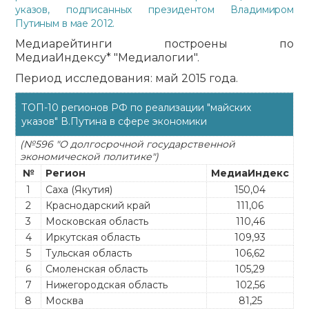
указов, подписанных президентом Владимиром
Путиным в мае 2012.
Медиарейтинги построены по
МедиаИндексу* "Медиалогии".
Период исследования: май 2015 года.
ТОП-10 регионов РФ по реализации "майских
указов" В.Путина в сфере экономики
(№596 "О долгосрочной государственной
экономической политике")
№
Регион
МедиаИндекс
1
Саха (Якутия)
150,04
2
Краснодарский край
111,06
3
Московская область
110,46
4
Иркутская область
109,93
5
Тульская область
106,62
6
Смоленская область
105,29
7
Нижегородская область
102,56
8
Москва
81,25