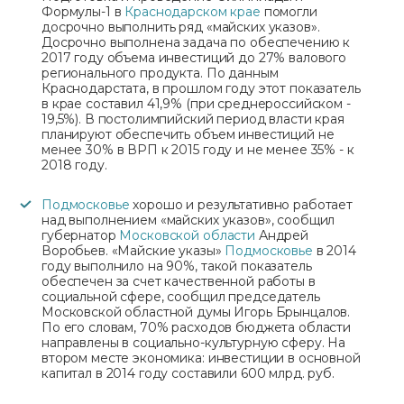
Формулы-1 в
Краснодарском крае
помогли
досрочно выполнить ряд «майских указов».
Досрочно выполнена задача по обеспечению к
2017 году объема инвестиций до 27% валового
регионального продукта. По данным
Краснодарстата, в прошлом году этот показатель
в крае составил 41,9% (при среднероссийском -
19,5%). В постолимпийский период власти края
планируют обеспечить объем инвестиций не
менее 30% в ВРП к 2015 году и не менее 35% - к
2018 году.
Подмосковье
хорошо и результативно работает
над выполнением «майских указов», сообщил
губернатор
Московской области
Андрей
Воробьев. «Майские указы»
Подмосковье
в 2014
году выполнило на 90%, такой показатель
обеспечен за счет качественной работы в
социальной сфере, сообщил председатель
Московской областной думы Игорь Брынцалов.
По его словам, 70% расходов бюджета области
направлены в социально-культурную сферу. На
втором месте экономика: инвестиции в основной
капитал в 2014 году составили 600 млрд. руб.