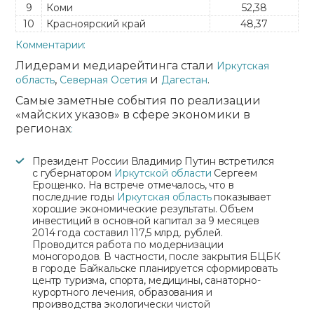
9
Коми
52,38
10
Красноярский край
48,37
Комментарии:
Лидерами медиарейтинга стали
Иркутская
,
и
.
область
Северная Осетия
Дагестан
Самые заметные события по реализации
«майских указов» в сфере экономики в
регионах
:
Президент России Владимир Путин встретился
с губернатором
Иркутской области
Сергеем
Ерощенко. На встрече отмечалось, что в
последние годы
Иркутская область
показывает
хорошие экономические результаты. Объем
инвестиций в основной капитал за 9 месяцев
2014 года составил 117,5 млрд. рублей.
Проводится работа по модернизации
моногородов. В частности, после закрытия БЦБК
в городе Байкальске планируется сформировать
центр туризма, спорта, медицины, санаторно-
курортного лечения, образования и
производства экологически чистой