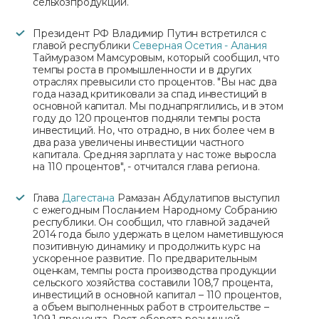
сельхозпродукции.
Президент РФ Владимир Путин встретился с
главой республики
Северная Осетия - Алания
Таймуразом Мамсуровым, который сообщил, что
темпы роста в промышленности и в других
отраслях превысили сто процентов. "Вы нас два
года назад критиковали за спад инвестиций в
основной капитал. Мы поднапряглились, и в этом
году до 120 процентов подняли темпы роста
инвестиций. Но, что отрадно, в них более чем в
два раза увеличены инвестиции частного
капитала. Средняя зарплата у нас тоже выросла
на 110 процентов", - отчитался глава региона.
Глава
Дагестана
Рамазан Абдулатипов выступил
с ежегодным Посланием Народному Собранию
республики. Он сообщил, что главной задачей
2014 года было удержать в целом наметившуюся
позитивную динамику и продолжить курс на
ускоренное развитие. По предварительным
оценкам, темпы роста производства продукции
сельского хозяйства составили 108,7 процента,
инвестиций в основной капитал – 110 процентов,
а объем выполненных работ в строительстве –