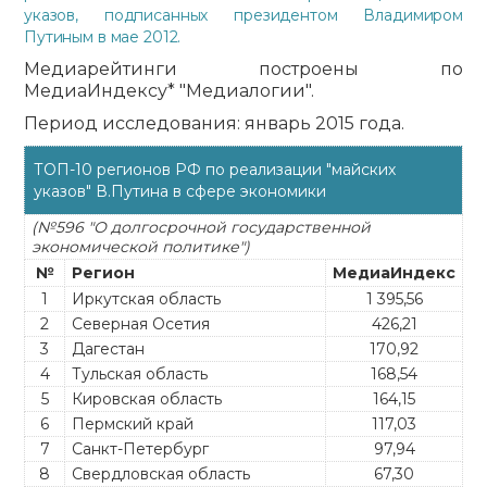
указов, подписанных президентом Владимиром
Путиным в мае 2012.
Медиарейтинги построены по
МедиаИндексу* "Медиалогии".
Период исследования: январь 2015 года.
ТОП-10 регионов РФ по реализации "майских
указов" В.Путина в сфере экономики
(№596 "О долгосрочной государственной
экономической политике")
№
Регион
МедиаИндекс
1
Иркутская область
1 395,56
2
Северная Осетия
426,21
3
Дагестан
170,92
4
Тульская область
168,54
5
Кировская область
164,15
6
Пермский край
117,03
7
Санкт-Петербург
97,94
8
Свердловская область
67,30