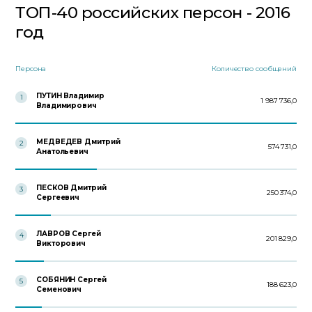
ТОП-40 российских персон - 2016
год
Персона
Количество сообщений
ПУТИН Владимир
1
1 987 736,0
Владимирович
МЕДВЕДЕВ Дмитрий
2
574 731,0
Анатольевич
ПЕСКОВ Дмитрий
3
250 374,0
Сергеевич
ЛАВРОВ Сергей
4
201 829,0
Викторович
СОБЯНИН Сергей
5
188 623,0
Семенович