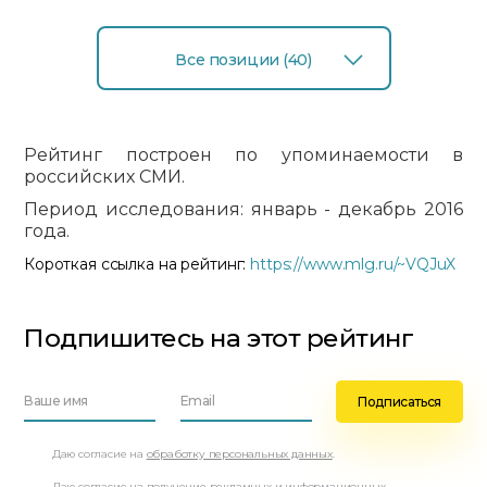
Все позиции (40)
Рейтинг построен по упоминаемости в
российских СМИ.
Период исследования: январь - декабрь 2016
года.
Короткая ссылка на рейтинг:
https://www.mlg.ru/~VQJuX
Подпишитесь на этот рейтинг
Даю согласие на
обработку персональных данных
.
Даю согласие на получение рекламных и информационных