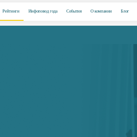
Рейтинги
Инфоповод года
События
О компании
Блог