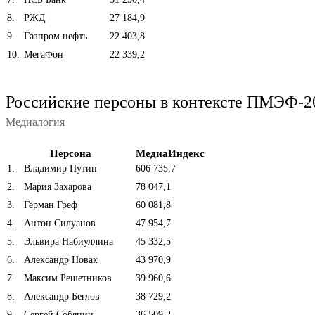
8
.
РЖД
27 184,9
9
.
Газпром нефть
22 403,8
10
.
МегаФон
22 339,2
Российские персоны в контексте ПМЭФ-2
Медиалогия
Персона
МедиаИндекс
1
.
Владимир Путин
606 735,7
2
.
Мария Захарова
78 047,1
3
.
Герман Греф
60 081,8
4
.
Антон Силуанов
47 954,7
5
.
Эльвира Набиуллина
45 332,5
6
.
Александр Новак
43 970,9
7
.
Максим Решетников
39 960,6
8
.
Александр Беглов
38 729,2
9
.
Сергей Собянин
36 509,2