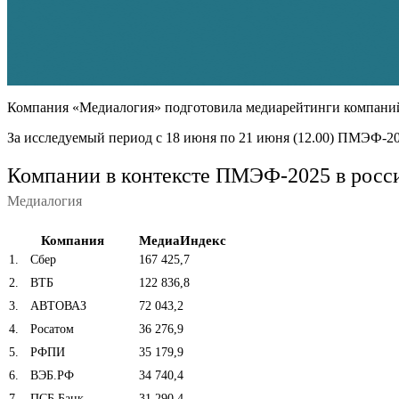
Компания «Медиалогия» подготовила медиарейтинги компаний
За исследуемый период с 18 июня по 21 июня (12.00) ПМЭФ-20
Компании в контексте ПМЭФ-2025 в рос
Медиалогия
Компания
МедиаИндекс
1
.
Сбер
167 425,7
2
.
ВТБ
122 836,8
3
.
АВТОВАЗ
72 043,2
4
.
Росатом
36 276,9
5
.
РФПИ
35 179,9
6
.
ВЭБ.РФ
34 740,4
7
.
ПСБ Банк
31 290,4