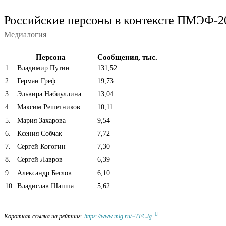
Российские персоны в контексте ПМЭФ-20
Медиалогия
Персона
Сообщения, тыс.
1
.
Владимир Путин
131,52
2
.
Герман Греф
19,73
3
.
Эльвира Набиуллина
13,04
4
.
Максим Решетников
10,11
5
.
Мария Захарова
9,54
6
.
Ксения Собчак
7,72
7
.
Сергей Когогин
7,30
8
.
Сергей Лавров
6,39
9
.
Александр Беглов
6,10
10
.
Владислав Шапша
5,62
Короткая ссылка на рейтинг:
https://www.mlg.ru/~TFCJg