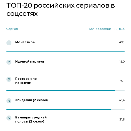
ТОП-20 российских сериалов в
соцсетях
Сериал
Кол-во сообщений, тыс.
Монастырь
49,1
1
Нулевой пациент
49,0
2
Ресторан по
3
45,1
понятиям
Эпидемия (2 сезон)
43,4
4
Вампиры средней
5
31,6
полосы (2 сезон)