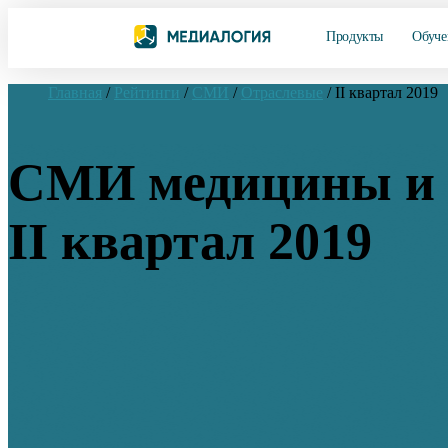
Продукты
Обуче
Главная
/
Рейтинги
/
СМИ
/
Отраслевые
/
II квартал 2019
СМИ медицины и 
II квартал 2019