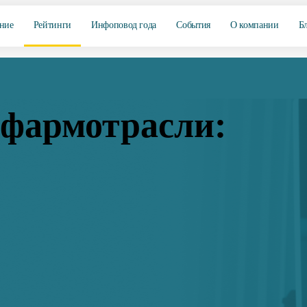
ние
Рейтинги
Инфоповод года
События
О компании
Б
фармотрасли: