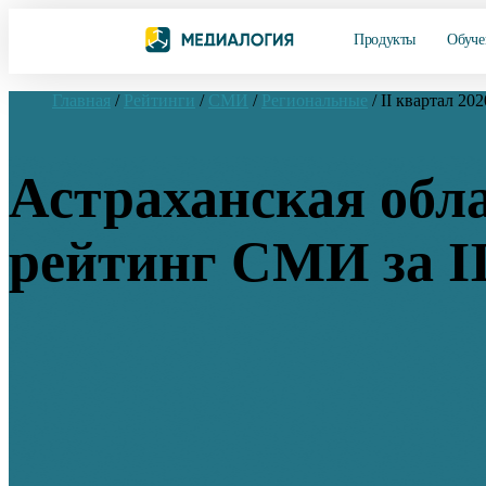
Продукты
Обуче
Главная
/
Рейтинги
/
СМИ
/
Региональные
/
II квартал 202
Астраханская обла
рейтинг СМИ за II