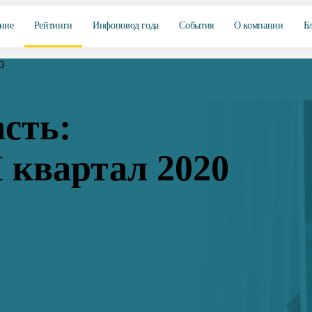
ние
Рейтинги
Инфоповод года
События
О компании
Б
0
сть:
 квартал 2020