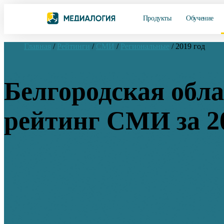
Продукты
Обучение
Главная
/
Рейтинги
/
СМИ
/
Региональные
/
2019 год
Белгородская обла
рейтинг СМИ за 2