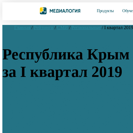
Продукты
Обуче
Главная
/
Рейтинги
/
СМИ
/
Региональные
/
I квартал 201
Республика Крым 
за I квартал 2019