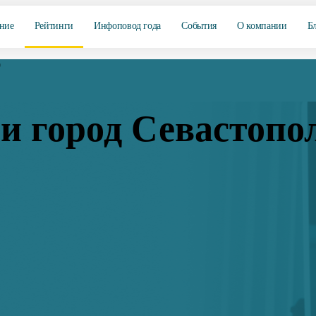
ние
Рейтинги
Инфоповод года
События
О компании
Б
9
и город Севастопо