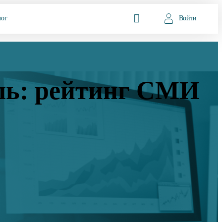
лог
Войти
ль: рейтинг СМИ