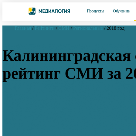
Продукты
Обучение
Главная
/
Рейтинги
/
СМИ
/
Региональные
/
2018 год
Калининградская 
рейтинг СМИ за 2