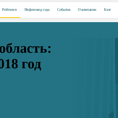
Рейтинги
Инфоповод года
События
О компании
Блог
область:
018 год