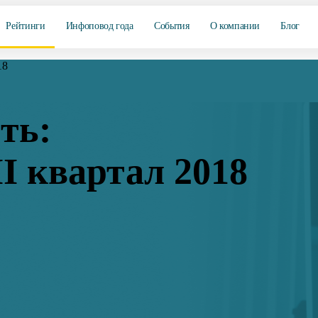
Рейтинги
Инфоповод года
События
О компании
Блог
18
ть:
I квартал 2018