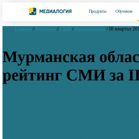
Продукты
Обучение
Главная
/
Рейтинги
/
СМИ
/
Региональные
/
III квартал 20
Мурманская облас
рейтинг СМИ за II