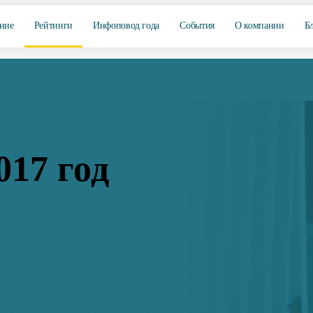
ние
Рейтинги
Инфоповод года
События
О компании
Б
017 год