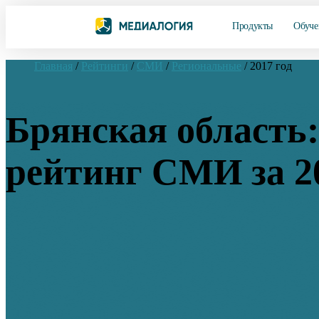
Продукты
Обуче
Главная
/
Рейтинги
/
СМИ
/
Региональные
/
2017 год
Брянская область:
рейтинг СМИ за 2