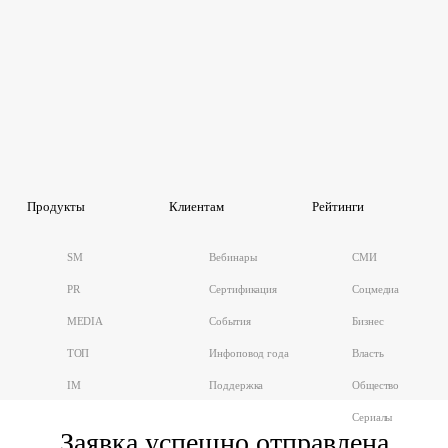
Продукты
Клиентам
Рейтинги
SM
Вебинары
СМИ
PR
Сертификация
Соцмедиа
MEDIA
События
Бизнес
ТОП
Инфоповод года
Власть
IM
Поддержка
Общество
Сериалы
Заявка успешно отправлена