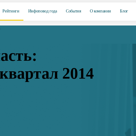
Рейтинги
Инфоповод года
События
О компании
Блог
4
асть:
квартал 2014