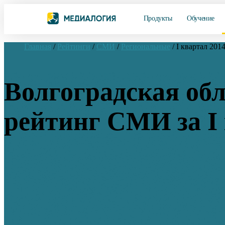
Продукты
Обучение
Главная
/
Рейтинги
/
СМИ
/
Региональные
/
I квартал 201
Волгоградская обл
рейтинг СМИ за I 