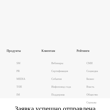
Продукты
Клиентам
Рейтинги
SM
Вебинары
СМИ
PR
Сертификация
Соцмедиа
MEDIA
События
Бизнес
ТОП
Инфоповод года
Власть
IM
Поддержка
Общество
Сериалы
Заявка успешно отправлена