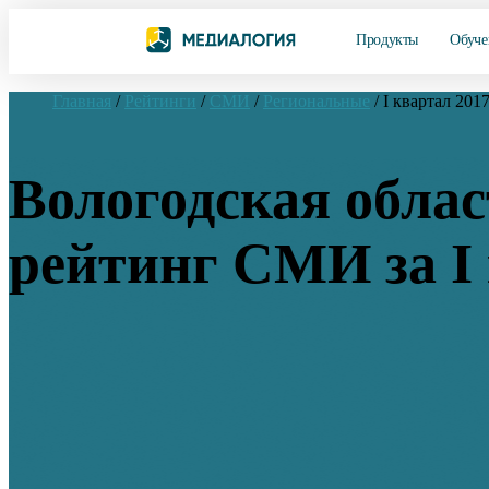
Продукты
Обуче
Главная
/
Рейтинги
/
СМИ
/
Региональные
/
I квартал 201
Вологодская облас
рейтинг СМИ за I 