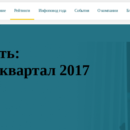
ние
Рейтинги
Инфоповод года
События
О компании
Б
7
ть:
квартал 2017