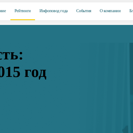
ние
Рейтинги
Инфоповод года
События
О компании
Б
сть:
015 год