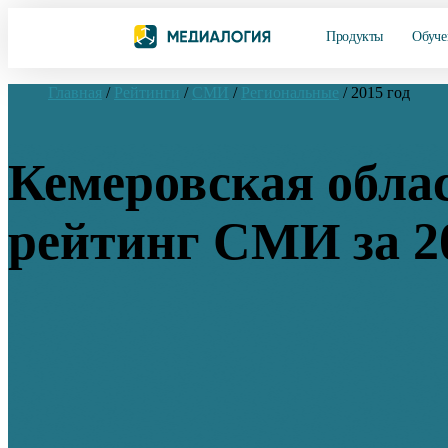
Продукты
Обуче
Главная
/
Рейтинги
/
СМИ
/
Региональные
/
2015 год
Кемеровская обла
рейтинг СМИ за 2