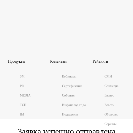
Продукты
Клиентам
Рейтинги
SM
Вебинары
СМИ
PR
Сертификация
Соцмедиа
MEDIA
События
Бизнес
ТОП
Инфоповод года
Власть
IM
Поддержка
Общество
Сериалы
Заявка успешно отправлена