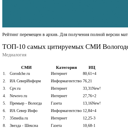
Рейтинг перемещен в архив. Для получения полной версии мат
ТОП-10 самых цитируемых СМИ Вологодс
Медиалогия
СМИ
Категория
ИЦ
1
.
Gorodche.ru
Интернет
80,61
+4
2
.
ИА СеверИнформ
Информагентство
76,21
3
.
Cpv.ru
Интернет
33,31
New!
4
.
Newsvo.ru
Интернет
27,76
+2
5
.
Премьер - Вологда
Газета
13,16
New!
6
.
ИА Север Инфо
Информагентство
12,84
+4
7
.
35media.ru
Интернет
12,25
-3
8
.
Звезда - Шексна
Газета
10,68
-1