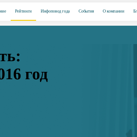
ние
Рейтинги
Инфоповод года
События
О компании
Б
ть:
016 год