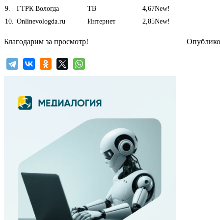
9
.
ГТРК Вологда
ТВ
4,67
New!
10
.
Onlinevologda.ru
Интернет
2,85
New!
Благодарим за просмотр!
Опубликов