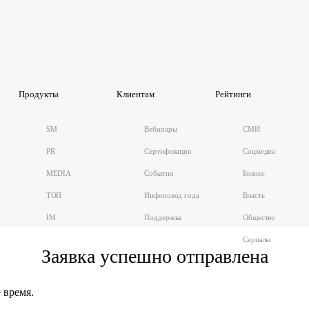
Продукты
Клиентам
Рейтинги
SM
Вебинары
СМИ
PR
Сертификация
Соцмедиа
MEDIA
События
Бизнес
ТОП
Инфоповод года
Власть
IM
Поддержка
Общество
Сериалы
Заявка успешно отправлена
 время.