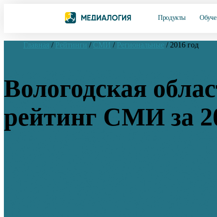
Продукты
Обуче
Главная
/
Рейтинги
/
СМИ
/
Региональные
/
2016 год
Вологодская облас
рейтинг СМИ за 2