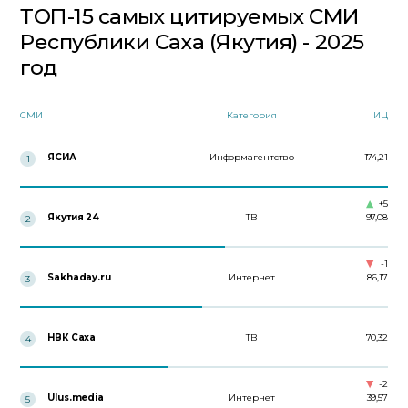
ТОП-15 самых цитируемых СМИ
Республики Саха (Якутия) - 2025
год
СМИ
Категория
ИЦ
ЯСИА
Информагентство
174,21
1
+5
Якутия 24
ТВ
97,08
2
-1
Sakhaday.ru
Интернет
86,17
3
НВК Саха
ТВ
70,32
4
-2
Ulus.media
Интернет
39,57
5