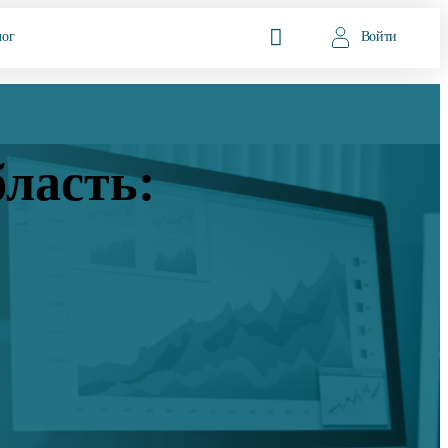
лог
Войти
ласть: