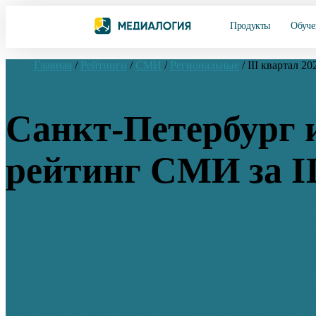
Продукты
Обуче
Главная
/
Рейтинги
/
СМИ
/
Региональные
/
III квартал 20
Санкт-Петербург 
рейтинг СМИ за II