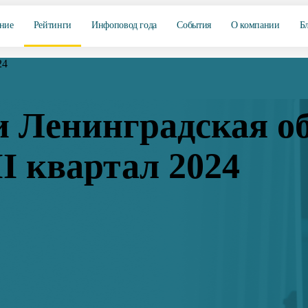
ние
Рейтинги
Инфоповод года
События
О компании
Б
24
и Ленинградская об
I квартал 2024