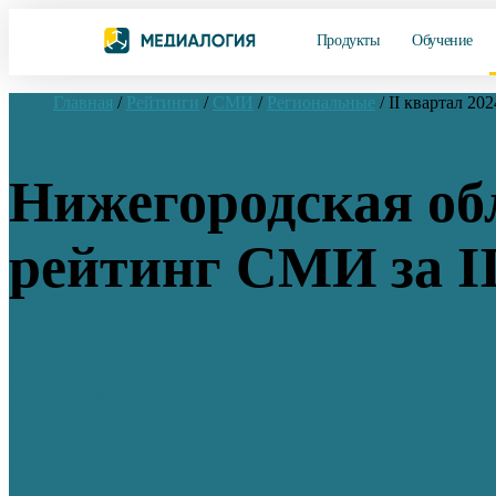
Продукты
Обучение
Главная
/
Рейтинги
/
СМИ
/
Региональные
/
II квартал 202
Нижегородская об
рейтинг СМИ за II