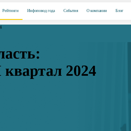
Рейтинги
Инфоповод года
События
О компании
Блог
4
ласть:
 квартал 2024