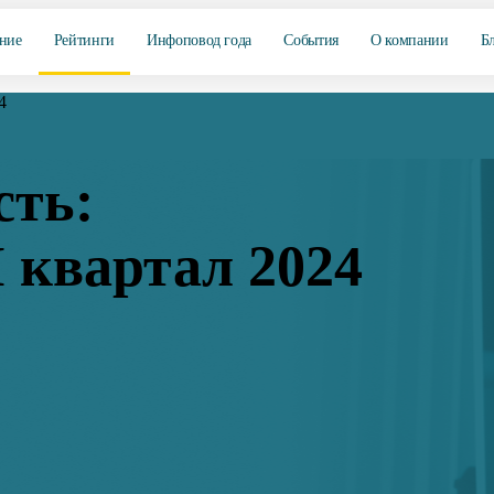
ние
Рейтинги
Инфоповод года
События
О компании
Б
4
сть:
 квартал 2024