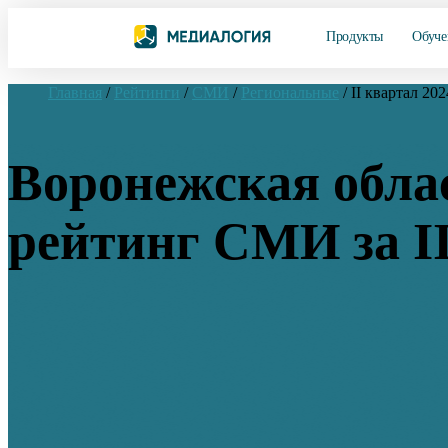
Продукты
Обуче
Главная
/
Рейтинги
/
СМИ
/
Региональные
/
II квартал 202
Воронежская обла
рейтинг СМИ за II