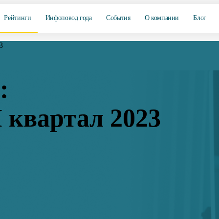
Рейтинги
Инфоповод года
События
О компании
Блог
3
:
 квартал 2023