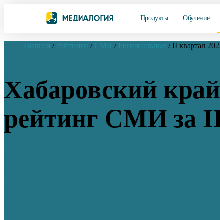
Продукты
Обучение
Главная
/
Рейтинги
/
СМИ
/
Региональные
/
II квартал 202
Хабаровский край
рейтинг СМИ за II