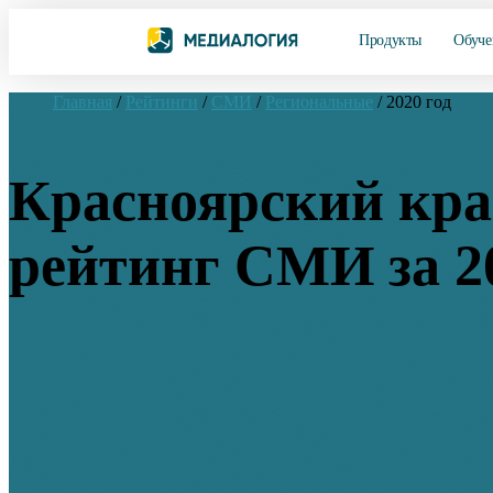
Продукты
Обуче
Главная
/
Рейтинги
/
СМИ
/
Региональные
/
2020 год
Красноярский кра
рейтинг СМИ за 2