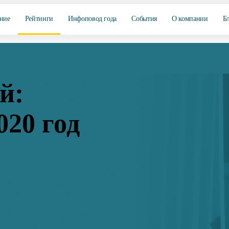
ние
Рейтинги
Инфоповод года
События
О компании
Б
й:
020 год