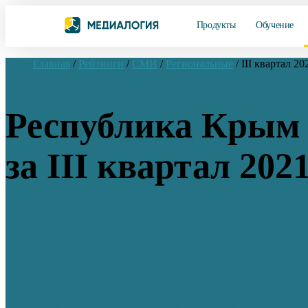
Продукты
Обучение
Главная
/
Рейтинги
/
СМИ
/
Региональные
/
III квартал 20
Республика Крым 
за III квартал 202