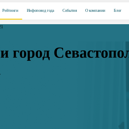
Рейтинги
Инфоповод года
События
О компании
Блог
21
и город Севастопо
1