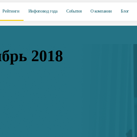
Рейтинги
Инфоповод года
События
О компании
Блог
брь 2018