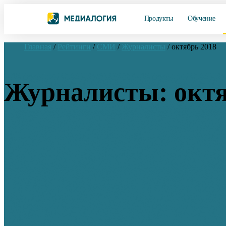
Продукты
Обучение
Главная
/
Рейтинги
/
СМИ
/
Журналисты
/
октябрь 2018
Журналисты: октя